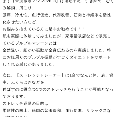
まず【音波振動マシンevolio】は運動不足、引き締め、むく
み解消、肩こり、
腰痛、冷え性、血行促進、代謝改善、筋肉と神経系を活性
化させたい方など、
お悩みを抱えている方に是非お勧めです！！
私も実際に体験してみましたが、家電量販店などで販売し
ているブルブルマシーンとは
全然違い、細かい振動が全身伝わるのを実感しました。特
にお腹周りのブルブル振動がすごくダイエットをサポート
しくれる感じがありました。
次に、【ストレッチトレーナー】は1台でなんと体、肩、背
中、ふくらはぎなどを
伸ばすのに役立つ9つのストレッチを行うことが可能となっ
ております。
ストレッチ運動の目的は
柔軟性の向上、筋肉の緊張緩和、血行促進、リラックスな