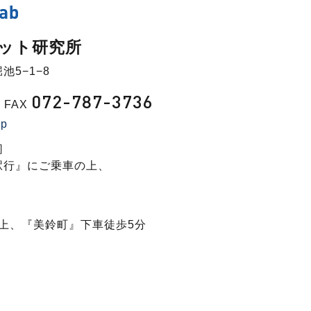
ット研究所
池5−1−8
072-787-3736
FAX
jp
］
駅行』にご乗車の上、
］
上、『美鈴町』下車徒歩5分