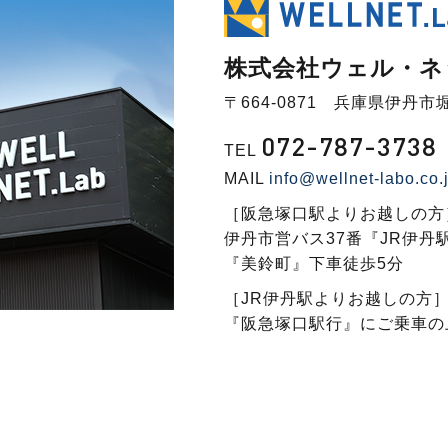
株式会社ウェル・ネ
〒664-0871 兵庫県伊丹市堀
072-787-3738
TEL
MAIL
info@wellnet-labo.co.
［阪急塚口駅よりお越しの方
伊丹市営バス37番『JR伊丹
『美鈴町』下車徒歩5分
［JR伊丹駅よりお越しの方
『阪急塚口駅行』にご乗車の