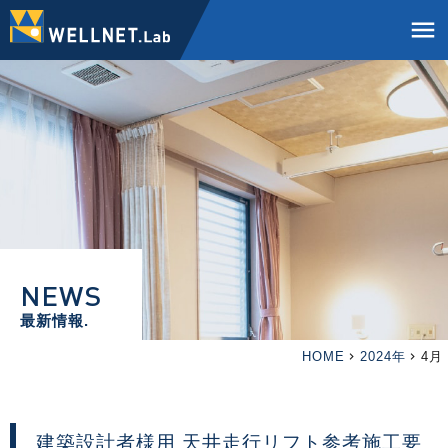
menu
NEWS
最新情報.
HOME
2024年
4月
建築設計者様用 天井走行リフト参考施工要