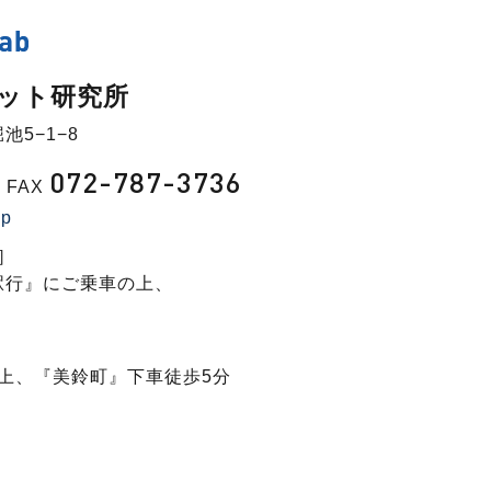
ット研究所
池5−1−8
072-787-3736
FAX
jp
］
駅行』にご乗車の上、
］
上、『美鈴町』下車徒歩5分