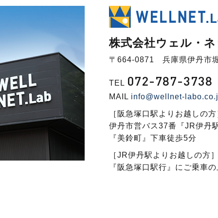
株式会社ウェル・ネ
〒664-0871 兵庫県伊丹市堀
072-787-3738
TEL
MAIL
info@wellnet-labo.co.
［阪急塚口駅よりお越しの方
伊丹市営バス37番『JR伊丹
『美鈴町』下車徒歩5分
［JR伊丹駅よりお越しの方
『阪急塚口駅行』にご乗車の