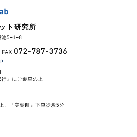
ット研究所
池5−1−8
072-787-3736
FAX
jp
］
駅行』にご乗車の上、
］
上、『美鈴町』下車徒歩5分