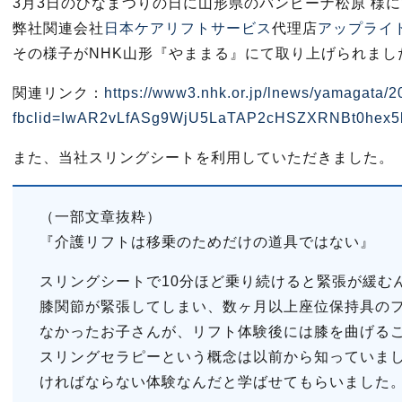
3月3日のひなまつりの日に山形県のバンビーナ松原 様
弊社関連会社
日本ケアリフトサービス
代理店
アップライ
その様子がNHK山形『やままる』にて取り上げられまし
関連リンク：
https://www3.nhk.or.jp/lnews/yamagata
fbclid=IwAR2vLfASg9WjU5LaTAP2cHSZXRNBt0hex
また、当社スリングシートを利用していただきました。
（一部文章抜粋）
『介護リフトは移乗のためだけの道具ではない』
スリングシートで10分ほど乗り続けると緊張が緩む
膝関節が緊張してしまい、数ヶ月以上座位保持具の
なかったお子さんが、リフト体験後には膝を曲げる
スリングセラピーという概念は以前から知っていま
ければならない体験なんだと学ばせてもらいました