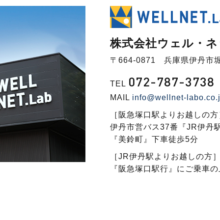
株式会社ウェル・ネ
〒664-0871 兵庫県伊丹市堀
072-787-3738
TEL
MAIL
info@wellnet-labo.co.
［阪急塚口駅よりお越しの方
伊丹市営バス37番『JR伊丹
『美鈴町』下車徒歩5分
［JR伊丹駅よりお越しの方
『阪急塚口駅行』にご乗車の