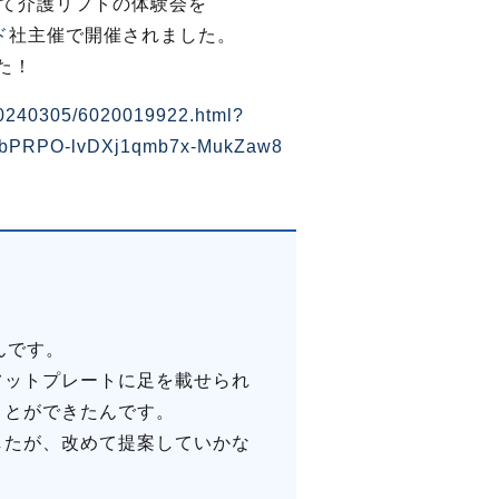
にて介護リフトの体験会を
ド
社主催で開催されました。
た！
/20240305/6020019922.html?
5bPRPO-lvDXj1qmb7x-MukZaw8
んです。
フットプレートに足を載せられ
ことができたんです。
したが、改めて提案していかな
。