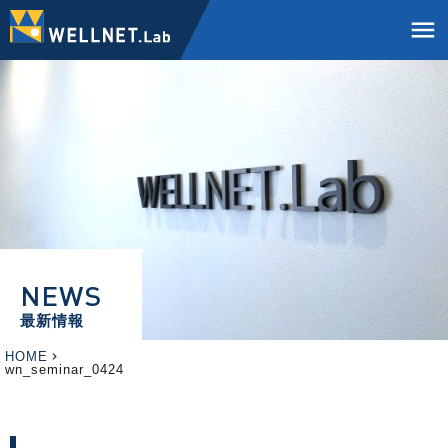
menu
NEWS
最新情報
HOME
wn_seminar_0424